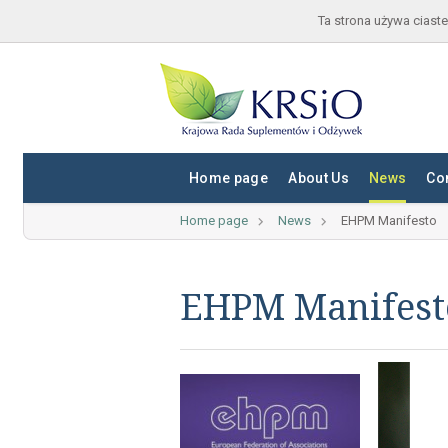
Ta strona używa ciaste
Home page
About Us
News
Co
Home page
News
EHPM Manifesto
EHPM Manifest